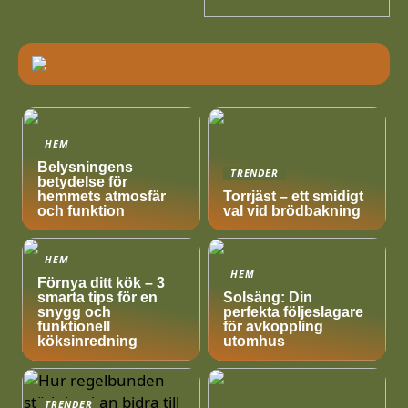
HEM
Belysningens
TRENDER
betydelse för
hemmets atmosfär
Torrjäst – ett smidigt
och funktion
val vid brödbakning
HEM
HEM
Förnya ditt kök – 3
smarta tips för en
Solsäng: Din
snygg och
perfekta följeslagare
funktionell
för avkoppling
köksinredning
utomhus
TRENDER