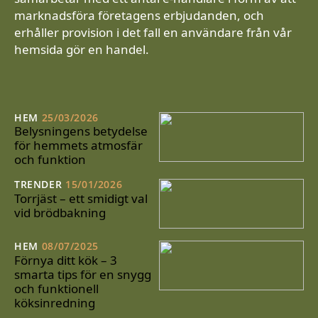
marknadsföra företagens erbjudanden, och
erhåller provision i det fall en användare från vår
hemsida gör en handel.
HEM
25/03/2026
Belysningens betydelse
för hemmets atmosfär
och funktion
TRENDER
15/01/2026
Torrjäst – ett smidigt val
vid brödbakning
HEM
08/07/2025
Förnya ditt kök – 3
smarta tips för en snygg
och funktionell
köksinredning