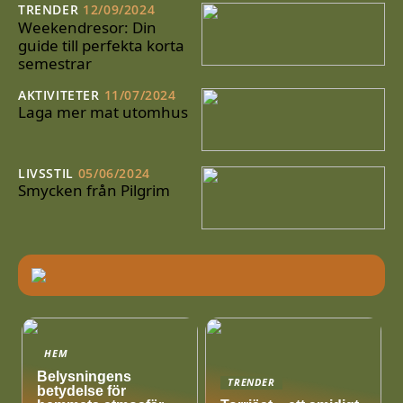
TRENDER
12/09/2024
Weekendresor: Din
guide till perfekta korta
semestrar
AKTIVITETER
11/07/2024
Laga mer mat utomhus
LIVSSTIL
05/06/2024
Smycken från Pilgrim
HEM
Belysningens
TRENDER
betydelse för