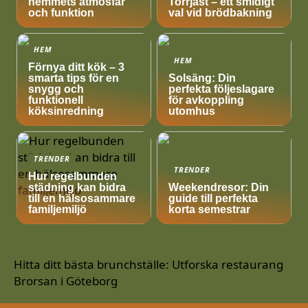
hemmets atmosfär
Torrjäst – ett smidigt
och funktion
val vid brödbakning
HEM
HEM
Förnya ditt kök – 3
smarta tips för en
Solsäng: Din
snygg och
perfekta följeslagare
funktionell
för avkoppling
köksinredning
utomhus
TRENDER
TRENDER
Hur regelbunden
städning kan bidra
Weekendresor: Din
till en hälsosammare
guide till perfekta
familjemiljö
korta semestrar
Hitta ditt bästa brunchställe: Utforska restaurang
Brorsan i Göteborg