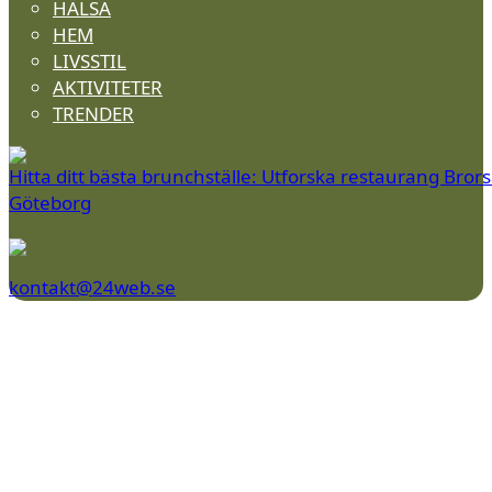
HÄLSA
HEM
LIVSSTIL
AKTIVITETER
TRENDER
Hitta ditt bästa brunchställe: Utforska restaurang Brors
Göteborg
kontakt@24web.se