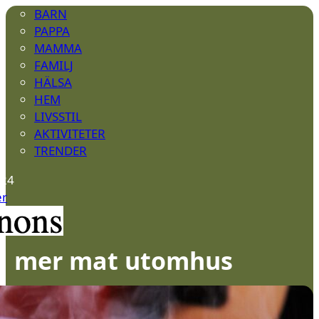
BARN
PAPPA
MAMMA
FAMILJ
HÄLSA
HEM
LIVSSTIL
AKTIVITETER
TRENDER
024
er
a mer mat utomhus