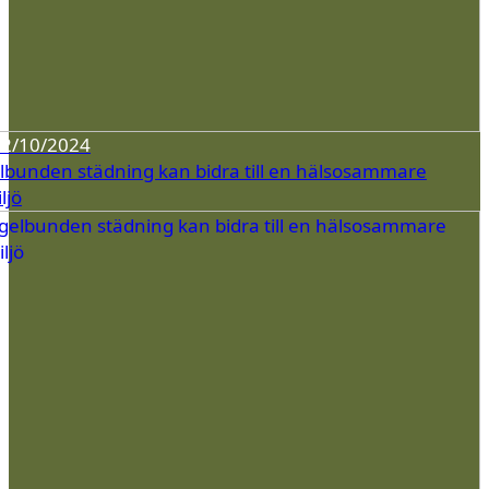
02/10/2024
lbunden städning kan bidra till en hälsosammare
ljö