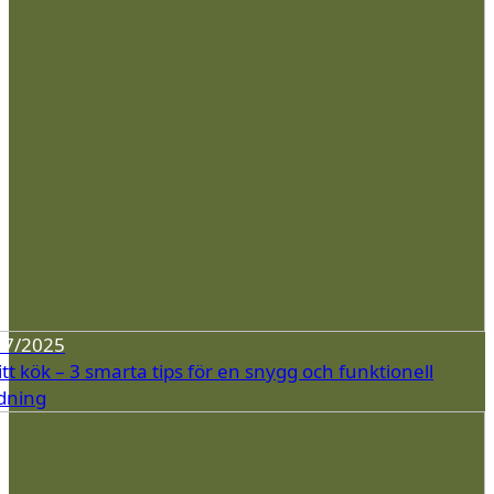
07/2025
tt kök – 3 smarta tips för en snygg och funktionell
dning