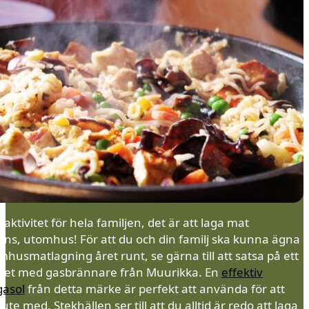
g aktivitet för hela familjen, det är att laga mat
ans, utomhus! För att du och din familj ska kunna ägna
mhusmatlagning året runt, se gärna till att satsa på ett
sset med gasbrännare från Muurikka. En
effektiv
gasol
från detta märke är perfekt att använda för att
ute med. Stekhällen ser till att du alltid är redo att laga