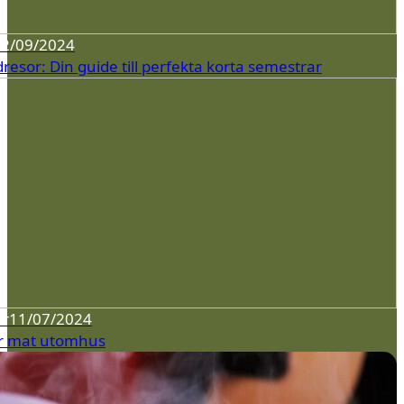
12/09/2024
esor: Din guide till perfekta korta semestrar
er
11/07/2024
r mat utomhus