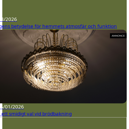
03/2026
gens betydelse för hemmets atmosfär och funktion
15/01/2026
– ett smidigt val vid brödbakning