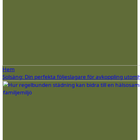
Hem
Solsäng: Din perfekta följeslagare för avkoppling utom