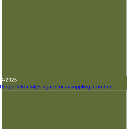
04/2025
 Din perfekta följeslagare för avkoppling utomhus