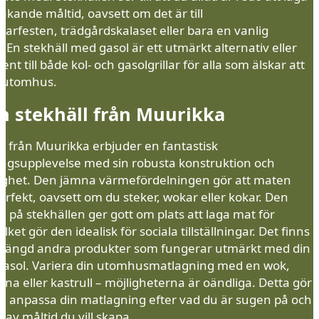
kande måltid, oavsett om det är till
rfesten, trädgårdskalaset eller bara en vanlig
 En stekhäll med gasol är ett utmärkt alternativ eller
t till både kol- och gasolgrillar för alla som älskar att
 utomhus.
en stekhäll från Muurikka
ar från Muurikka erbjuder en fantastisk
ngsupplevelse med sin robusta konstruktion och
ghet. Den jämna värmefördelningen gör att maten
perfekt, oavsett om du steker, wokar eller kokar. Den
n på stekhällen ger gott om plats att laga mat för
lket gör den idealisk för sociala tillställningar. Det finns
mängd andra produkter som fungerar utmärkt med din
 gasol. Variera din utomhusmatlagning med en wok,
na eller kastrull – möjligheterna är oändliga. Detta gör
an anpassa din matlagning efter vad du är sugen på och
p av måltid du vill skapa.