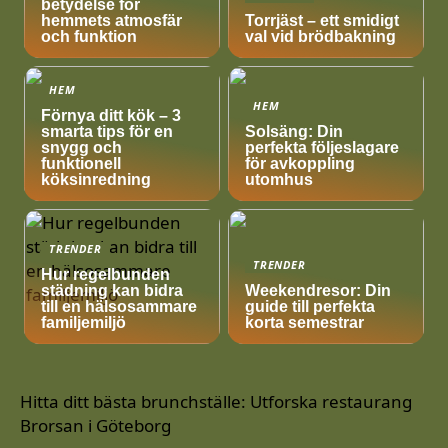
betydelse för
hemmets atmosfär
Torrjäst – ett smidigt
och funktion
val vid brödbakning
HEM
HEM
Förnya ditt kök – 3
smarta tips för en
Solsäng: Din
snygg och
perfekta följeslagare
funktionell
för avkoppling
köksinredning
utomhus
TRENDER
TRENDER
Hur regelbunden
städning kan bidra
Weekendresor: Din
till en hälsosammare
guide till perfekta
familjemiljö
korta semestrar
Hitta ditt bästa brunchställe: Utforska restaurang
Brorsan i Göteborg