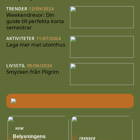
TRENDER
12/09/2024
Weekendresor: Din
guide till perfekta korta
semestrar
AKTIVITETER
11/07/2024
Laga mer mat utomhus
LIVSSTIL
05/06/2024
Smycken från Pilgrim
HEM
Belysningens
TRENDER