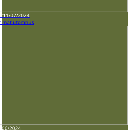
er
11/07/2024
r mat utomhus
/06/2024