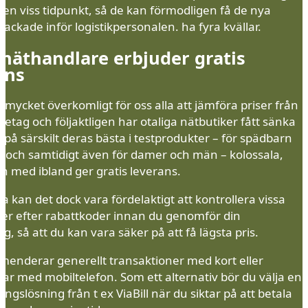
 en viss tidpunkt, så de kan förmodligen få de nya
ackade inför logistikpersonalen. ha fyra kvällar.
 näthandlare erbjuder gratis
ans
 mycket överkomligt för oss alla att jämföra priser från
öretag och följaktligen har otaliga nätbutiker fått sänka
 på särskilt deras bästa i testprodukter – för spädbarn
, och samtidigt även för damer och män – kolossala,
och med ibland ger gratis leverans.
ta kan det dock vara fördelaktigt att kontrollera vissa
ger efter rabattkoder innan du genomför din
ng, så att du kan vara säker på att få lägsta pris.
menderar generellt transaktioner med kort eller
ar med mobiltelefon. Som ett alternativ bör du välja en
ingslösning från t ex ViaBill när du siktar på att betala