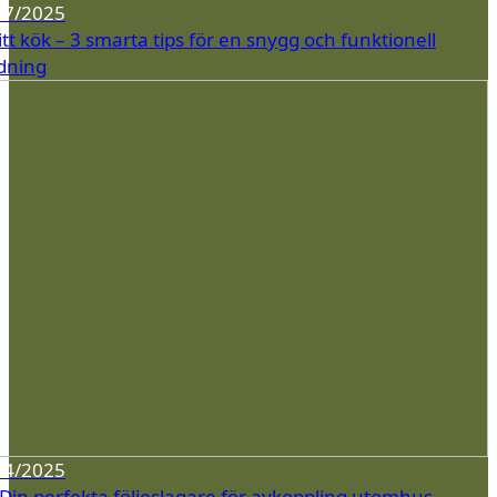
07/2025
tt kök – 3 smarta tips för en snygg och funktionell
dning
04/2025
 Din perfekta följeslagare för avkoppling utomhus