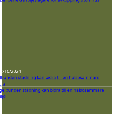
02/10/2024
lbunden städning kan bidra till en hälsosammare
ljö