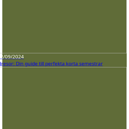
12/09/2024
esor: Din guide till perfekta korta semestrar