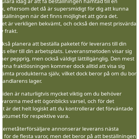
ulära idag är att få beställningen hämtad till en
k, eftersom det då är supersmidigt för dig att kunna
tällningen när det finns möjlighet att göra det.
ivet är verkligen bekvämt, och också den mest prisvärda
v frakt.
kså planera att beställa paketet för leverans till din
 eller till din arbetsplats. Leveransmetoden visar sig
 mer pepprig, men också väldigt lättillgänglig. Den mest
etna fraktlösningen kommer dock alltid att visa sig
hämta produkterna själv, vilket dock beror på om du bor
handlarens lager.
tiden är naturligtvis mycket viktig om du behöver
varorna med ett ögonblicks varsel, och för det
 är det helt logiskt att du kontrollerar det förväntade
datumet för respektive vara.
ternetåterförsäljare annonserar leverans nästa
 för de flesta varor, men det beror på att beställningen