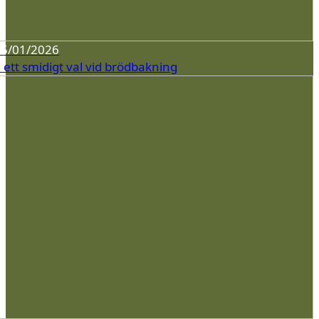
15/01/2026
– ett smidigt val vid brödbakning