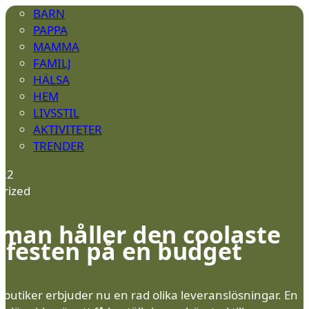
BARN
PAPPA
MAMMA
FAMILJ
HÄLSA
HEM
LIVSSTIL
AKTIVITETER
TRENDER
022
rized
man håller den coolaste
efesten på en budget
butiker erbjuder nu en rad olika leveranslösningar. En