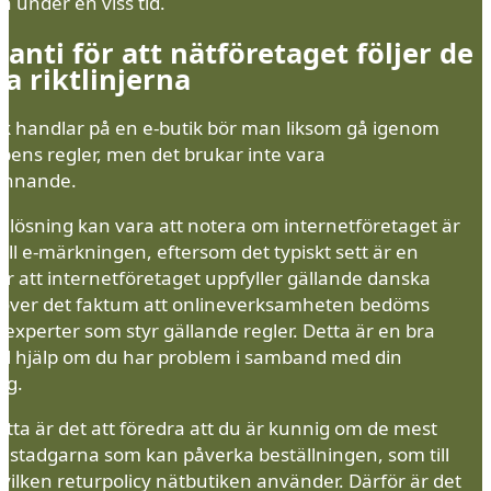
 under en viss tid.
ranti för att nätföretaget följer de
a riktlinjerna
lk handlar på en e-butik bör man liksom gå igenom
ens regler, men det brukar inte vara
ännande.
 lösning kan vara att notera om internetföretaget är
till e-märkningen, eftersom det typiskt sett är en
ör att internetföretaget uppfyller gällande danska
utöver det faktum att onlineverksamheten bedöms
 experter som styr gällande regler. Detta är en bra
ill hjälp om du har problem i samband med din
ng.
tta är det att föredra att du är kunnig om de mest
a stadgarna som kan påverka beställningen, som till
vilken returpolicy nätbutiken använder. Därför är det