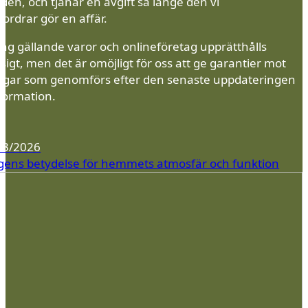
en, och tjänar en avgift så länge den vi
ordrar gör en affär.
ing gällande varor och onlineföretag upprätthålls
igt, men det är omöjligt för oss att ge garantier mot
ngar som genomförs efter den senaste uppdateringen
nformation.
03/2026
gens betydelse för hemmets atmosfär och funktion