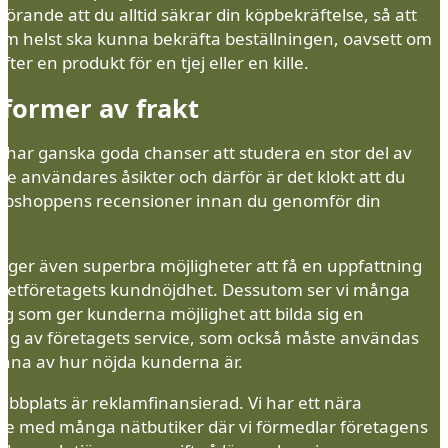
örande att du alltid säkrar din köpbekräftelse, så att
om helst ska kunna bekräfta beställningen, oavsett om
fter en produkt för en tjej eller en kille.
 former av frakt
t har ganska goda chanser att studera en stor del av
e användares åsikter och därför är det klokt att du
bbshoppens recensioner innan du genomför din
.
 ger även superbra möjligheter att få en uppfattning
netföretagets kundnöjdhet. Dessutom ser vi många
ag som ger kunderna möjlighet att bilda sig en
g av företagets service, som också måste användas
känna av hur nöjda kunderna är.
bbplats är reklamfinansierad. Vi har ett nära
e med många nätbutiker där vi förmedlar företagens