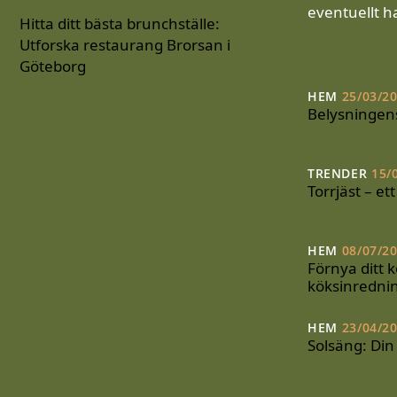
eventuellt h
Hitta ditt bästa brunchställe:
Utforska restaurang Brorsan i
Göteborg
HEM
25/03/2
Belysningen
TRENDER
15/
Torrjäst – et
HEM
08/07/2
Förnya ditt k
köksinredni
HEM
23/04/2
Solsäng: Din