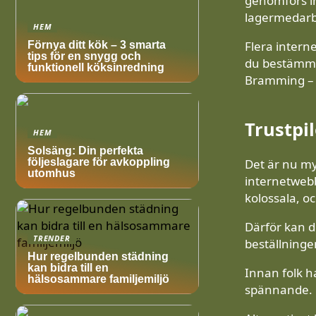
genomförs in
lagermedarbe
HEM
Flera intern
Förnya ditt kök – 3 smarta
tips för en snygg och
du bestämma 
funktionell köksinredning
Bramming – bl
Trustpil
HEM
Solsäng: Din perfekta
Det är nu my
följeslagare för avkoppling
utomhus
internetwebb
kolossala, o
Därför kan d
TRENDER
beställningen
Hur regelbunden städning
kan bidra till en
Innan folk h
hälsosammare familjemiljö
spännande.