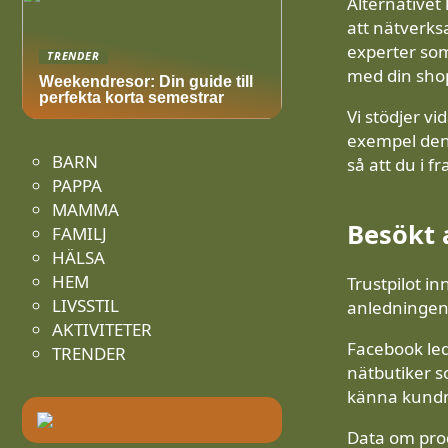
Alternativet
att nätverks
experter som
TRENDER
med din sho
Weekendresor: Din guide till
perfekta korta semestrar
Vi stödjer v
exempel den b
BARN
så att du i 
PAPPA
MAMMA
Besökt 
FAMILJ
HÄLSA
HEM
Trustpilot in
LIVSSTIL
anledningen 
AKTIVITETER
Facebook lede
TRENDER
nätbutiker s
känna kundn
Data om pro