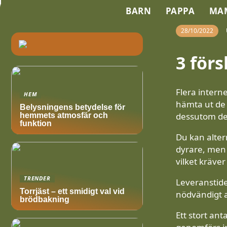
BARN
PAPPA
MA
28/10/2022
3 förs
Flera interne
HEM
hämta ut de 
Belysningens betydelse för
dessutom de
hemmets atmosfär och
funktion
Du kan altern
dyrare, men 
vilket kräve
TRENDER
Leveranstiden
Torrjäst – ett smidigt val vid
nödvändigt a
brödbakning
Ett stort an