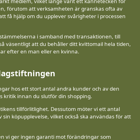
ärkt medlem, vilket länge varit ett kännetecken för
gen, förutom att verksamheten är granskas ofta av
tt få hjälp om du upplever svårigheter i processen
estämmelserna i samband med transaktionen, till
å väsentligt att du behåller ditt kvittomail hela tiden,
ar efter en man eller en kvinna.
lagstiftningen
ningar hos ett stort antal andra kunder och av den
 kritik innan du slutför din shopping.
tikens tillförlitlighet. Dessutom möter vi ett antal
sin köpupplevelse, vilket också ska användas för att
n vi ger ingen garanti mot förändringar som