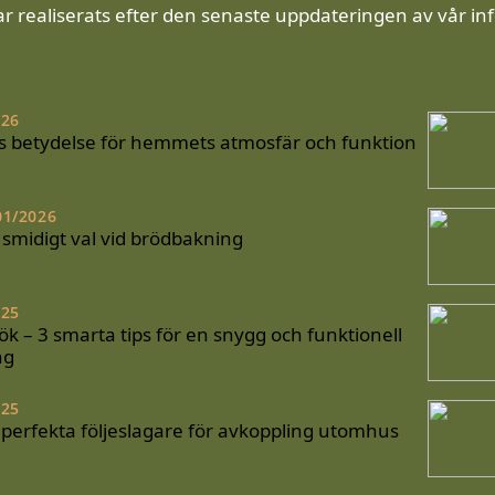
ar realiserats efter den senaste uppdateringen av vår in
026
s betydelse för hemmets atmosfär och funktion
01/2026
t smidigt val vid brödbakning
025
ök – 3 smarta tips för en snygg och funktionell
ng
025
 perfekta följeslagare för avkoppling utomhus