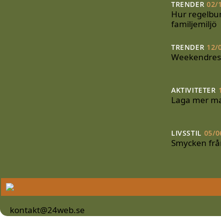
TRENDER
02/
Hur regelbu
familjemiljö
TRENDER
12/
Weekendresor
AKTIVITETER
Laga mer m
LIVSSTIL
05/0
Smycken frå
kontakt@24web.se