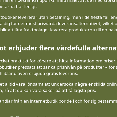
nan en bestämd tidpunkt, med målet att de med största 
tarna har ledigt.
etbutiker levererar utan betalning, men i de flesta fall 
dig för det mest prisvärda leveransalternativet, vilket o
ir att låta fraktbolaget leverera produkterna till en pak
ot erbjuder flera värdefulla alterna
cket praktiskt för köpare att hitta information om priser 
butiker pressats att sänka prisnivån på produkter – fö
ch ibland även erbjuda gratis leverans.
et alltid vara lönsamt att undersöka några enskilda onli
, så att du kan vara säker på att få lägsta pris.
andlar från en internetbutik bör de i och för sig bestämm