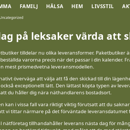
MMA
FAMILJ
HÄLSA
HEM
LIVSSTIL
AK
Uncategorized
lag på leksaker värda att 
tbutiker tilldelar nu olika leveransformer. Paketbutiker ä
beställda varorna precis när det passar i din kalender. 
n mest prismedvetna leveransmodellen.
ativt överväga att välja att få den skickad till din lägenhet
också exceptionellt lätt. Den lättast köpta typen av leve
r att du håller dig nära näthandlarens bostadsort.
 kan i vissa fall vara riktigt viktig förutsatt att du sakn
tt vi tittar närmare på det förväntade leveransdatumet 
tal nätföretag tillhandahåller leverans nästa dag för mång