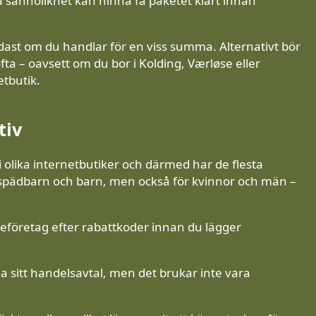
sannolikhet kan hinna få paketet klart innan
endast om du handlar för en viss summa. Alternativt bör
fta – oavsett om du bor i Kolding, Værløse eller
etbutik.
tiv
i olika internetbutiker och därmed har de flesta
r spädbarn och barn, men också för kvinnor och män –
neföretag efter rabattkoder innan du lägger
a sitt handelsavtal, men det brukar inte vara