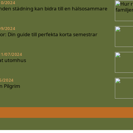
10/2024
nden städning kan bidra till en hälsosammare
09/2024
: Din guide till perfekta korta semestrar
11/07/2024
at utomhus
6/2024
n Pilgrim