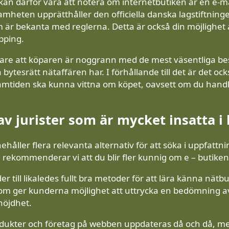
 kan därför vara att notera om internetbutiken är en e-m
amheten upprätthåller den officiella danska lagstiftnin
 är bekanta med reglerna. Detta är också din möjlighet a
pping.
idare att köparen är noggrann med de mest väsentliga b
ytesrätt nätaffären har. I förhållande till det är det ocks
framtiden ska kunna vittna om köpet, oavsett om du handl
av jurister som är mycket insatta i 
nehåller flera relevanta alternativ för att söka i uppfatt
rekommenderar vi att du blir fler kunnig om e – butikens
r till likaledes fullt bra metoder för att lära känna nätbu
om ger kunderna möjlighet att uttrycka en bedömning av 
öjdhet.
dukter och företag på webben uppdateras då och då, me