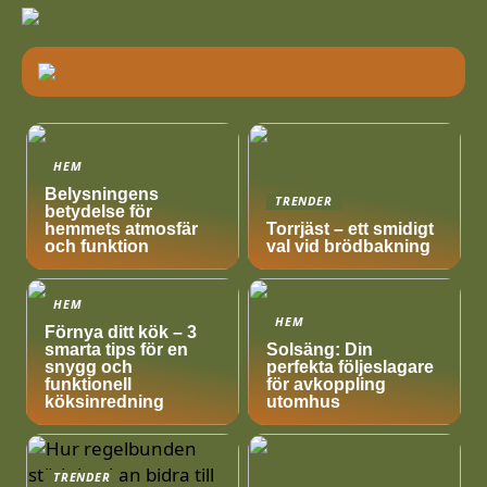
HEM
Belysningens
TRENDER
betydelse för
hemmets atmosfär
Torrjäst – ett smidigt
och funktion
val vid brödbakning
HEM
HEM
Förnya ditt kök – 3
smarta tips för en
Solsäng: Din
snygg och
perfekta följeslagare
funktionell
för avkoppling
köksinredning
utomhus
TRENDER