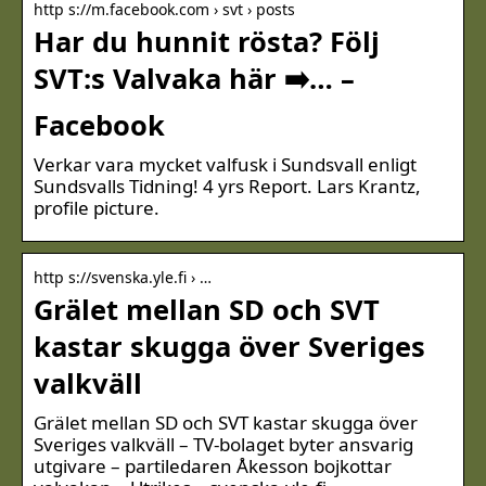
http s://m.facebook.com › svt › posts
Har du hunnit rösta? Följ
SVT:s Valvaka här ➡️… –
Facebook
Verkar vara mycket valfusk i Sundsvall enligt
Sundsvalls Tidning! 4 yrs Report. Lars Krantz,
profile picture.
http s://svenska.yle.fi › …
Grälet mellan SD och SVT
kastar skugga över Sveriges
valkväll
Grälet mellan SD och SVT kastar skugga över
Sveriges valkväll – TV-bolaget byter ansvarig
utgivare – partiledaren Åkesson bojkottar