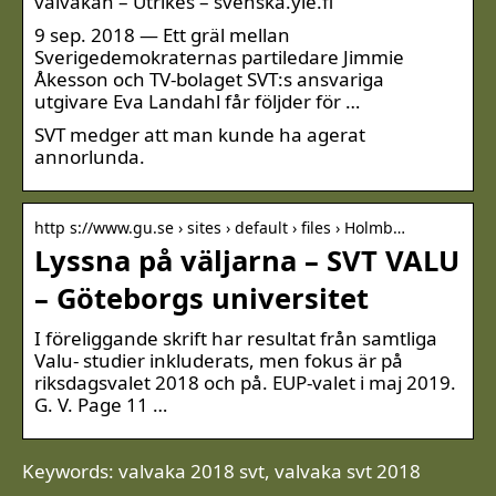
valvakan – Utrikes – svenska.yle.fi
9 sep. 2018 — Ett gräl mellan
Sverigedemokraternas partiledare Jimmie
Åkesson och TV-bolaget SVT:s ansvariga
utgivare Eva Landahl får följder för …
SVT medger att man kunde ha agerat
annorlunda.
http s://www.gu.se › sites › default › files › Holmb…
Lyssna på väljarna – SVT VALU
– Göteborgs universitet
I föreliggande skrift har resultat från samtliga
Valu- studier inkluderats, men fokus är på
riksdagsvalet 2018 och på. EUP-valet i maj 2019.
G. V. Page 11 …
Keywords: valvaka 2018 svt, valvaka svt 2018