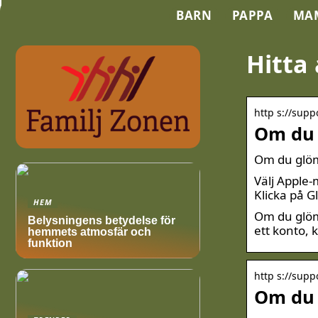
BARN
PAPPA
MA
Hitta 
http s://supp
Om du 
Om du glömm
Välj Apple-
Klicka på G
HEM
Om du glöm
Belysningens betydelse för
ett konto, 
hemmets atmosfär och
funktion
http s://supp
Om du 