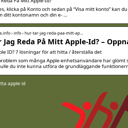
 Reda På Mitt Apple-Id?
es, klicka på Konto och sedan på “Visa mitt konto” kan d
m ditt kontonamn och din e- …
a.info › info › hur-tar-jag-reda-paa-mitt-ap…
r Jag Reda På Mitt Apple-Id? – Oppn
e ID? 7 lösningar för att hitta / återställa det
 problem som många Apple-enhetsanvändare har glömt sitt
kulle du inte kunna utföra de grundläggande funktioner
tta apple id