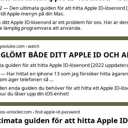
2 — Den ultimata guiden för att hitta Apple ID-lösenord 
 till Apple-menyn på din Mac.
ditt Apple ID-lösenord är ett problem för oss. Här är den 
Se lämplig programvara att använda.
.youtube.com › watch
GLÖMT BÅDE DITT APPLE ID OCH A
a guiden för att hitta Apple ID-lösenord [2022 uppdater
 — Har hittat en iphone 13 som jag försöker hitta ägaren t
om äger telefonen så …
den enda guiden du behöver för att hitta ett Apple ID-lös
ur du låser upp din iOS-enhet!
ios-unlocker.com › find-apple-id-password
timata guiden för att hitta Apple I