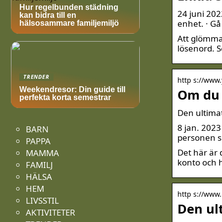
Hur regelbunden städning
24 juni 202
kan bidra till en
enhet. · Gå
hälsosammare familjemiljö
Att glömma 
lösenord. 
TRENDER
http s://www
Weekendresor: Din guide till
Om du 
perfekta korta semestrar
Den ultimat
8 jan. 2023
BARN
personen s
PAPPA
Det här är 
MAMMA
konto och h
FAMILJ
HÄLSA
HEM
http s://www.
LIVSSTIL
Den ul
AKTIVITETER