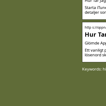
Hur Tar Jag
Starta iTun
detaljer so
http s://oppn
Hur Ta
Glömde Appl
Ett vanligt
lösenord s
Keywords: hi