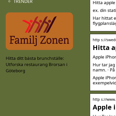
TRENDER
Hitta appl
ex. din sta
Har hittat 
flygplanslä
http s://swed
Hitta 
Apple iPho
Hitta ditt bästa brunchställe:
Utforska restaurang Brorsan i
Hur tar jag
namn. · På
Göteborg
Apple iPhon
exempelvi
http s://www.
Apple 