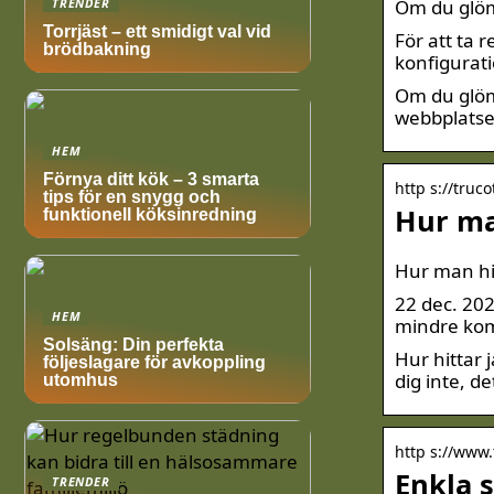
Om du glömm
TRENDER
Torrjäst – ett smidigt val vid
För att ta 
brödbakning
konfigurat
Om du glömm
webbplatse
HEM
Förnya ditt kök – 3 smarta
http s://truc
tips för en snygg och
Hur ma
funktionell köksinredning
Hur man hit
22 dec. 202
HEM
mindre kom
Solsäng: Din perfekta
Hur hittar 
följeslagare för avkoppling
dig inte, d
utomhus
http s://www.
Enkla s
TRENDER