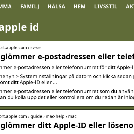
MMA
FAMILJ
HÄLSA
HEM
LIVSSTIL
AK
apple id
ort.apple.com › sv-se
glömmer e-postadressen eller tele
er e-postadressen eller telefonnumret för ditt Apple-ID
menyn > Systeminställningar på datorn och klicka sedan på
lömt ditt Apple-ID eller …
mer e-postadressen eller telefonnumret som du använde
kan du kolla upp det eller kontrollera om du redan är inlo
ort.apple.com › guide › mac-help › mac
glömmer ditt Apple‑ID eller löseno